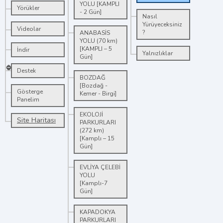
YOLU [KAMPLI
Yörükler
- 2 Gün]
Nasıl
Yürüyeceksiniz
Videolar
?
ANABASİS
YOLU (70 km)
[KAMPLI – 5
İndir
Yalnızlıklar
Gün]
Destek
BOZDAĞ
[Bozdağ -
Gösterge
Kemer - Birgi]
Panelim
EKOLOJİ
Site Haritası
PARKURLARI
(272 km)
[Kamplı – 15
Gün]
EVLİYA ÇELEBİ
YOLU
[Kamplı-7
Gün]
KAPADOKYA
PARKURLARI