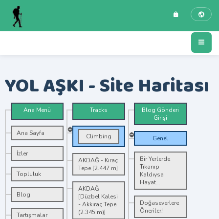
YOL AŞKI - Site Haritası
Ana Menü
Tracks
Blog Gönderi
Girişi
Ana Sayfa
Climbing
Genel
İzler
Bir Yerlerde
AKDAĞ - Kıraç
Tıkanıp
Tepe [2.447 m]
Topluluk
Kaldıysa
Hayat…
AKDAĞ
Blog
[Düzbel Kalesi
Doğaseverlere
- Akkıraç Tepe
Öneriler!
(2.345 m)]
Tartışmalar