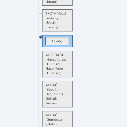
Limanı]
TROYA YOLU
[Yeniköy -
Üvecik -
Bozköy]
Hiking
AHIR DAĞI
[Hacet Kulesi
(1.889 m) -
Hacet Tepe
(1.916 m)]
AKDAĞ
[Beydilli -
Değirmenci -
Gölcük
Yaylası]
AKDAĞ
[Gümüşsu -
Şelale -