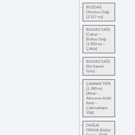
BOZDAĞ
[Tmolos Dağı
(2.157 m)]
BULKAZ DAĞI
[Cabar –
Bulkaz Dağı
(1.930 m) –
Çiftlik]
BULKAZ DAĞI
[Kız Kapan
Yolu]
ÇAKMAK TEPE
(1.280 m)
[Ahat –
Akmonia Antik
Kenti –
Çakmaktepe
YGK]
DAĞLIK
FRİGYA [Kültür