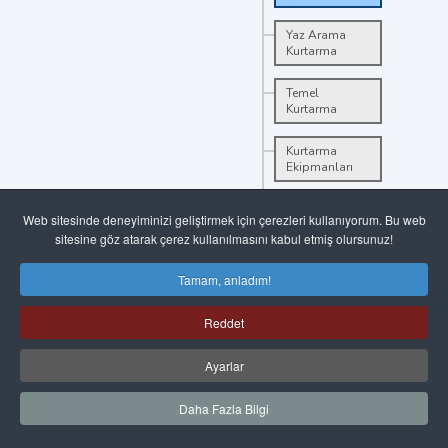
Yaz Arama
Kurtarma
Temel
Kurtarma
Kurtarma
Ekipmanları
Kurtarma
Web sitesinde deneyiminizi geliştirmek için çerezleri kullanıyorum. Bu web
Becerileri
sitesine göz atarak çerez kullanılmasını kabul etmiş olursunuz!
Belge
Galeri
Galeriler
Tamam, anladım!
Kategorileri
Climbing
Rota
Reddet
Arama ve
Kurtarma
BULKAZ DAĞI
Ağrı Dağı
Ayarlar
(5.137 m)
Arazide Teknik
MURAT DAĞI
Kurtarma
Daha Fazla Bilgi
Sarıkeçili
Yörükleri
Hiking
Çığda Arama