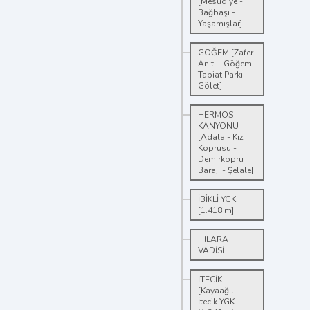
[Mesudiye -
Bağbaşı -
Yaşamışlar]
GÖĞEM [Zafer
Anıtı - Göğem
Tabiat Parkı -
Gölet]
HERMOS
KANYONU
[Adala - Kız
Köprüsü -
Demirköprü
Barajı - Şelale]
İBİKLİ YGK
[1.418 m]
IHLARA
VADİSİ
İTECİK
[Kayaağıl –
İtecik YGK