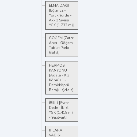
ELMA DAĞI
[Eğlence -
Yörük Yurdu -
Akkız Sivrisi
YGK (1.732 m)]
GÖĞEM [Zafer
Anıtı - Göğem
Tabiat Parkı -
Gölet]
HERMOS
KANYONU
[Adala - Kız
Köprüsü -
Demirköprü
Barajı - Şelale]
İBİKLİ [Evren
Dede - İbikli
YGK (1.418 m)
- Yeşilyurt]
IHLARA
VADİSİ