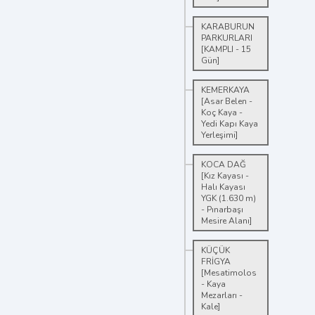
KARABURUN
PARKURLARI
[KAMPLI - 15
Gün]
KEMERKAYA
[Asar Belen -
Koç Kaya -
Yedi Kapı Kaya
Yerleşimi]
KOCA DAĞ
[Kız Kayası -
Halı Kayası
YGK (1.630 m)
- Pınarbaşı
Mesire Alanı]
KÜÇÜK
FRİGYA
[Mesatimolos
- Kaya
Mezarları -
Kale]