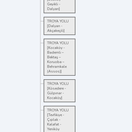
Geyikli -
Dalyan]
TROYA YOLU
[Dalyan -
Akçakeçili]
TROYA YOLU
[Kocaköy -
Bademli –
Bektaş –
Koruoba –
Behramkale
(Assos)]
TROYA YOLU
[Kösedere -
Gülpınar -
Kocaköy]
TROYA YOLU
[Tevfikiye -
Çıplak -
Kalafat -
Yeniköy