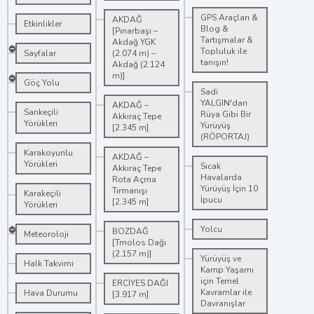
GPS Araçları &
AKDAĞ
Etkinlikler
Blog &
[Pınarbaşı –
Tartışmalar &
Akdağ YGK
Topluluk ile
Sayfalar
(2.074 m) –
tanışın!
Akdağ (2.124
m)]
Göç Yolu
Sadi
YALGIN'dan
AKDAĞ –
Sarıkeçili
Rüya Gibi Bir
Akkıraç Tepe
Yörükleri
Yürüyüş
[2.345 m]
(RÖPORTAJ)
Karakoyunlu
AKDAĞ –
Yörükleri
Sıcak
Akkıraç Tepe
Havalarda
Rota Açma
Yürüyüş İçin 10
Tırmanışı
Karakeçili
İpucu
[2.345 m]
Yörükleri
Yolcu
BOZDAĞ
Meteoroloji
[Tmolos Dağı
(2.157 m)]
Yürüyüş ve
Halk Takvimi
Kamp Yaşamı
için Temel
ERCİYES DAĞI
Kavramlar ile
Hava Durumu
[3.917 m]
Davranışlar