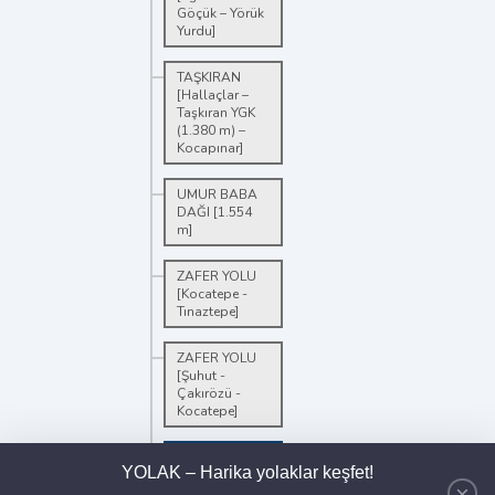
Göçük – Yörük
Yurdu]
TAŞKIRAN
[Hallaçlar –
Taşkıran YGK
(1.380 m) –
Kocapınar]
UMUR BABA
DAĞI [1.554
m]
ZAFER YOLU
[Kocatepe -
Tınaztepe]
ZAFER YOLU
[Şuhut -
Çakırözü -
Kocatepe]
Dağ
YOLAK – Harika yolaklar keşfet!
Bisikleti
×