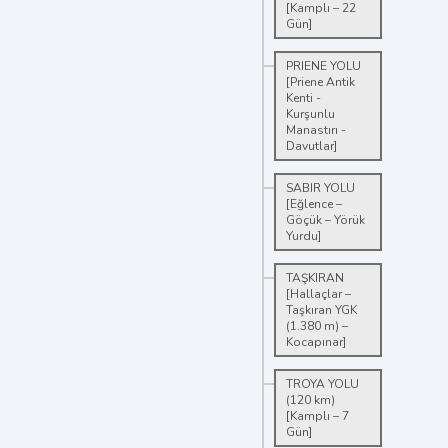
[Kamplı – 22
Gün]
PRIENE YOLU
[Priene Antik
Kenti -
Kurşunlu
Manastırı -
Davutlar]
SABIR YOLU
[Eğlence –
Göçük – Yörük
Yurdu]
TAŞKIRAN
[Hallaçlar –
Taşkıran YGK
(1.380 m) –
Kocapınar]
TROYA YOLU
(120 km)
[Kamplı – 7
Gün]