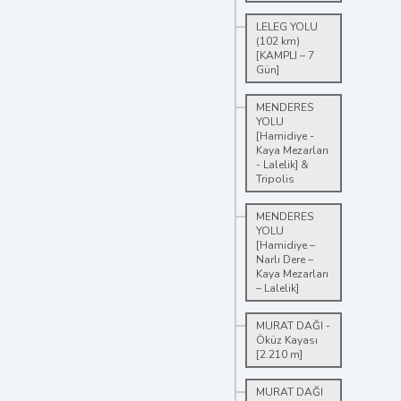
LELEG YOLU
(102 km)
[KAMPLI – 7
Gün]
MENDERES
YOLU
[Hamidiye -
Kaya Mezarları
- Lalelik] &
Tripolis
MENDERES
YOLU
[Hamidiye –
Narlı Dere –
Kaya Mezarları
– Lalelik]
MURAT DAĞI -
Öküz Kayası
[2.210 m]
MURAT DAĞI