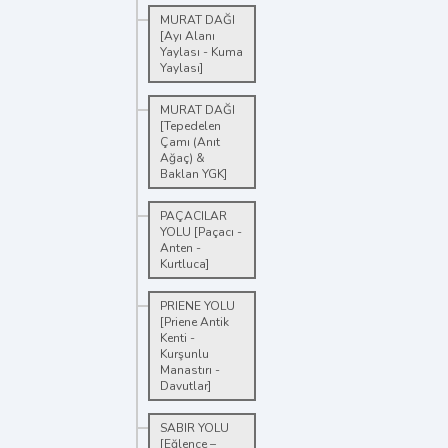
MURAT DAĞI
[Ayı Alanı
Yaylası - Kuma
Yaylası]
MURAT DAĞI
[Tepedelen
Çamı (Anıt
Ağaç) &
Baklan YGK]
PAÇACILAR
YOLU [Paçacı -
Anten -
Kurtluca]
PRIENE YOLU
[Priene Antik
Kenti -
Kurşunlu
Manastırı -
Davutlar]
SABIR YOLU
[Eğlence –