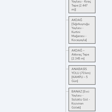
Yaylası - Kıraç
Tepe (2.447
m)]
AKDAĞ
[Sığırkuyruğu
Yaylası -
Kurtini
Mağarası -
Kocayayla]
AKDAĞ –
Akkıraç Tepe
[2.345 m]
ANABASİS
YOLU (70 km)
[KAMPLI – 5
Gün]
BANAZ [Evci
Yaylası -
Sülüklü Göl -
Kozviran
Göleti]