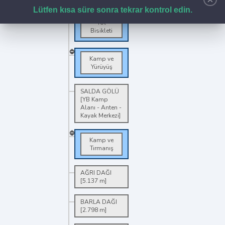
Lütfen kısa süre sonra tekrar kontrol edin.
Yol
Bisikleti
Kamp ve
Yürüyüş
SALDA GÖLÜ
[YB Kamp
Alanı - Anten -
Kayak Merkezi]
Kamp ve
Tırmanış
AĞRI DAĞI
[5.137 m]
BARLA DAĞI
[2.798 m]