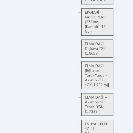
Gezisi-2025]
EKOLOJİ
PARKURLARI
(272 km)
[Kamplı – 15
Gün]
ELMA DAĞI -
Dişkaya YGK
[1.805 m]
ELMA DAĞI
[Eğlence -
Yörük Yurdu -
Akkız Sivrisi
YGK (1.732 m)]
ELMA DAĞI –
Akkız Sivrisi
Tepesi YGK
[1.732 m]
EVLİYA ÇELEBİ
YOLU