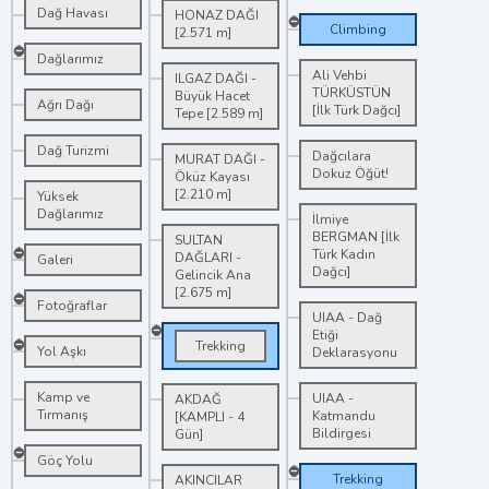
Dağ Havası
HONAZ DAĞI
Climbing
[2.571 m]
Dağlarımız
Ali Vehbi
ILGAZ DAĞI -
TÜRKÜSTÜN
Büyük Hacet
Ağrı Dağı
[İlk Türk Dağcı]
Tepe [2.589 m]
Dağ Turizmi
Dağcılara
MURAT DAĞI -
Dokuz Öğüt!
Öküz Kayası
[2.210 m]
Yüksek
Dağlarımız
İlmiye
BERGMAN [İlk
SULTAN
Türk Kadın
DAĞLARI -
Galeri
Dağcı]
Gelincik Ana
[2.675 m]
Fotoğraflar
UIAA - Dağ
Etiği
Trekking
Yol Aşkı
Deklarasyonu
Kamp ve
UIAA -
AKDAĞ
Tırmanış
Katmandu
[KAMPLI - 4
Bildirgesi
Gün]
Göç Yolu
Trekking
AKINCILAR