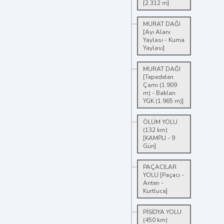
[2.312 m]
MURAT DAĞI
[Ayı Alanı
Yaylası - Kuma
Yaylası]
MURAT DAĞI
[Tepedelen
Çamı (1.909
m) - Baklan
YGK (1.965 m)]
ÖLÜM YOLU
(132 km)
[KAMPLI - 9
Gün]
PAÇACILAR
YOLU [Paçacı -
Anten -
Kurtluca]
PİSİDYA YOLU
(450 km)