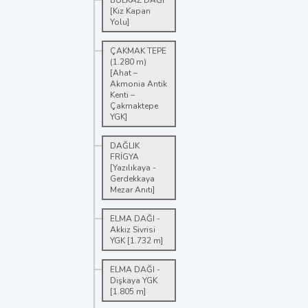
BULKAZ DAĞI
[Kız Kapan
Yolu]
ÇAKMAK TEPE
(1.280 m)
[Ahat –
Akmonia Antik
Kenti –
Çakmaktepe
YGK]
DAĞLIK
FRİGYA
[Yazılıkaya -
Gerdekkaya
Mezar Anıtı]
ELMA DAĞI -
Akkız Sivrisi
YGK [1.732 m]
ELMA DAĞI -
Dişkaya YGK
[1.805 m]