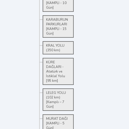
[KAMPLI - 10
Gün]
KARABURUN
PARKURLARI
[KAMPLI - 15
Gün]
KRAL YOLU
(350 km)
KÜRE
DAĞLARI -
Atatürk ve
İstiklal Yolu
[95 km]
LELEG YOLU
(102 km)
[Kamplı – 7
Gün]
MURAT DAĞI
[KAMPLI - 5
Gün]