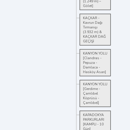
(1.249 m) –
Gölet]
KAÇKAR -
Kavrun Dağı
Tırmanışı
(3.932 m) &
KAÇKAR DAĞ
GEÇİŞİ
KANYON YOLU
[Clandras -
Pepuza -
Damlaca -
Hasköy Asarı]
KANYON YOLU
[Gerdime -
Çamlıbel
Köprüsü -
Çamlıbel]
KAPADOKYA
PARKURLARI
[KAMPLI - 10
Gün]