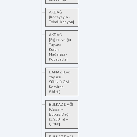
AKDAĞ
[Kocayayla -
Tokalı Kanyon]
AKDAĞ
[Sığırkuyruğu
Yaylası -
Kurtini
Mağarası -
Kocayayla]
BANAZ [Evci
Yaylası -
Sülüklü Göl -
Kozviran
Göleti]
BULKAZ DAĞI
[Cabar –
Bulkaz Dağı
(1.930 m) –
Çiftlik]