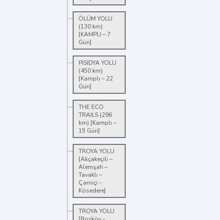
ÖLÜM YOLU
(130 km)
[KAMPLI – 7
Gün]
PİSİDYA YOLU
(450 km)
[Kamplı – 22
Gün]
THE ECO
TRAILS (296
km) [Kamplı –
15 Gün]
TROYA YOLU
[Akçakeçili –
Alemşah –
Tavaklı –
Çamiçi -
Kösedere]
TROYA YOLU
[Bozköy -