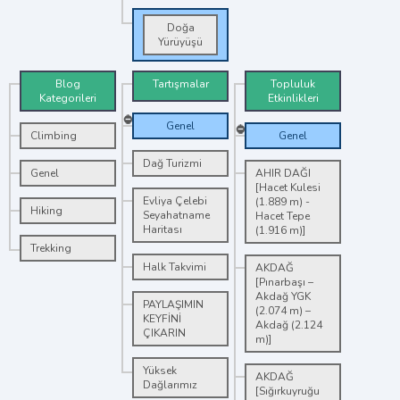
Doğa
Yürüyüşü
Blog
Tartışmalar
Topluluk
Kategorileri
Etkinlikleri
Genel
Climbing
Genel
Dağ Turizmi
Genel
AHIR DAĞI
[Hacet Kulesi
Evliya Çelebi
(1.889 m) -
Hiking
Seyahatname
Hacet Tepe
Haritası
(1.916 m)]
Trekking
Halk Takvimi
AKDAĞ
[Pınarbaşı –
Akdağ YGK
PAYLAŞIMIN
(2.074 m) –
KEYFİNİ
Akdağ (2.124
ÇIKARIN
m)]
Yüksek
AKDAĞ
Dağlarımız
[Sığırkuyruğu