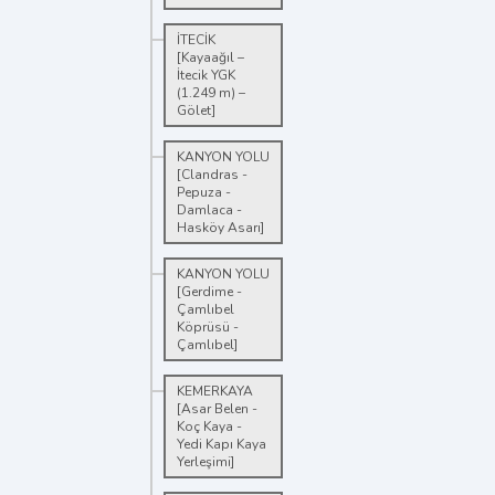
İTECİK
[Kayaağıl –
İtecik YGK
(1.249 m) –
Gölet]
KANYON YOLU
[Clandras -
Pepuza -
Damlaca -
Hasköy Asarı]
KANYON YOLU
[Gerdime -
Çamlıbel
Köprüsü -
Çamlıbel]
KEMERKAYA
[Asar Belen -
Koç Kaya -
Yedi Kapı Kaya
Yerleşimi]