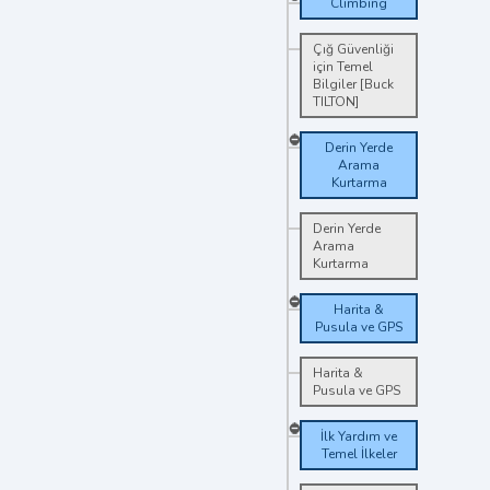
Climbing
Çığ Güvenliği
için Temel
Bilgiler [Buck
TILTON]
Derin Yerde
Arama
Kurtarma
Derin Yerde
Arama
Kurtarma
Harita &
Pusula ve GPS
Harita &
Pusula ve GPS
İlk Yardım ve
Temel İlkeler