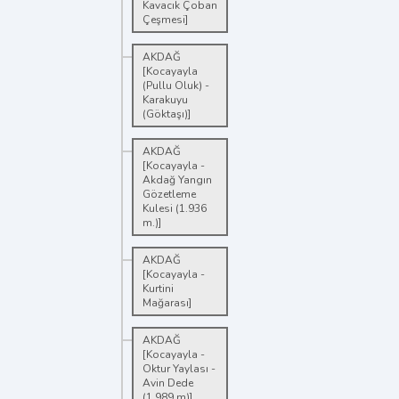
Kavacık Çoban
Çeşmesi]
AKDAĞ
[Kocayayla
(Pullu Oluk) -
Karakuyu
(Göktaşı)]
AKDAĞ
[Kocayayla -
Akdağ Yangın
Gözetleme
Kulesi (1.936
m.)]
AKDAĞ
[Kocayayla -
Kurtini
Mağarası]
AKDAĞ
[Kocayayla -
Oktur Yaylası -
Avin Dede
(1.989 m)]