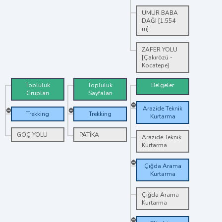
UMUR BABA
DAĞI [1.554
m]
ZAFER YOLU
[Çakırözü -
Kocatepe]
Topluluk
Topluluk
Belgeler
Grupları
Sayfaları
Arazide Teknik
Trekking
Trekking
Kurtarma
GÖÇ YOLU
PATİKA
Arazide Teknik
Kurtarma
Çığda Arama
Kurtarma
Çığda Arama
Kurtarma