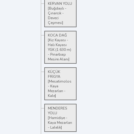
KERVAN YOLU
[Buğdaylı -
Çınarcık -
Deveci
Çeşmesi]
KOCA DAĞ
[Kız Kayası -
Halı Kayası
YGK (1.630 m)
- Pınarbaşı
Mesire Alanı]
KÜÇÜK
FRİGYA
[Mesatimolos
- Kaya
Mezarları -
Kale]
MENDERES
YOLU
[Hamidiye -
Kaya Mezarları
- Lalelik]