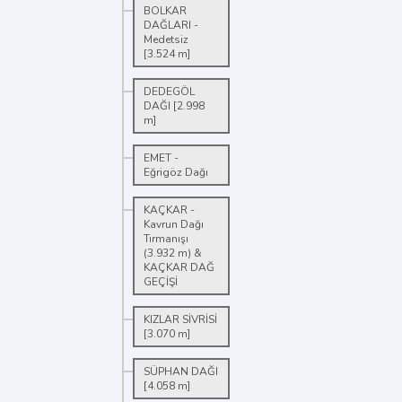
BOLKAR
DAĞLARI -
Medetsiz
[3.524 m]
DEDEGÖL
DAĞI [2.998
m]
EMET -
Eğrigöz Dağı
KAÇKAR -
Kavrun Dağı
Tırmanışı
(3.932 m) &
KAÇKAR DAĞ
GEÇİŞİ
KIZLAR SİVRİSİ
[3.070 m]
SÜPHAN DAĞI
[4.058 m]