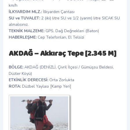
km/h
İLKYARDIM MLZ.:
İlkyardım Çantası
SU ve TUVALET:
2 (iki) litre SU ve 1/2 (yarım) litre SICAK SU
almalısınız.
TEKNİK MALZEME:
GPS, Dağ Değnekleri (Baton)
HABERLEŞME:
Cep Telefonları, El Telsizi
AKDAĞ – Akkıraç Tepe [2.345 M]
BÖLGE:
AKDAĞ (DENİZLİ, Çivril İlçesi / Gümüşsu Beldesi,
Düzler Köyü)
ETKİNLİK DERECESİ:
Orta Zorlukta
ROTA:
Düzbel Yaylası [Kamp Yeri]