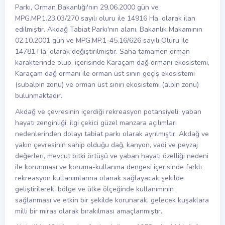
Parkı, Orman Bakanlığı'nın 29.06.2000 gün ve
MPG.MP.1.23.03/270 sayılı oluru ile 14916 Ha. olarak ilan
edilmiştir. Akdağ Tabiat Parkı'nın alanı, Bakanlık Makamının
02.10.2001 gün ve MPG.MP.1-45.16/626 sayılı Oluru ile
14781 Ha. olarak değiştirilmiştir. Saha tamamen orman
karakterinde olup, içerisinde Karaçam dağ ormanı ekosistemi,
Karaçam dağ ormanı ile orman üst sınırı geçiş ekosistemi
(subalpin zonu) ve orman üst sınırı ekosistemi (alpin zonu)
bulunmaktadır.
Akdağ ve çevresinin içerdiği rekreasyon potansiyeli, yaban
hayatı zenginliği, ilgi çekici güzel manzara açılımları
nedenlerinden dolayı tabiat parkı olarak ayrılmıştır. Akdağ ve
yakın çevresinin sahip olduğu dağ, kanyon, vadi ve peyzaj
değerleri, mevcut bitki örtüşü ve yaban hayatı özelliği nedeni
ile korunması ve koruma-kullanma dengesi içerisinde farklı
rekreasyon kullanımlarına olanak sağlayacak şekilde
geliştirilerek, bölge ve ülke ölçeğinde kullanımının
sağlanması ve etkin bir şekilde korunarak, gelecek kuşaklara
milli bir miras olarak bırakılması amaçlanmıştır.