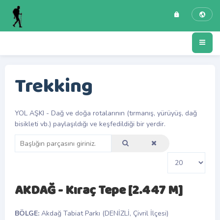
Trekking
YOL AŞKI - Dağ ve doğa rotalarının (tırmanış, yürüyüş, dağ
bisikleti vb.) paylaşıldığı ve keşfedildiği bir yerdir.
AKDAĞ - Kıraç Tepe [2.447 M]
BÖLGE:
Akdağ Tabiat Parkı (DENİZLİ, Çivril İlçesi)