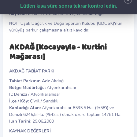
Kızıl Akbaba, Kara Akbaba, Sakallı Akbaba, Akkuyruk
Lütfen kısa süre sonra tekrar kontrol edin.
Kartal, Kaya Kartalı ve Küçük Kartal Gibi Yırtıcı Kuşlar
Kaynak:
DENİZLİ / Orman ve Su İşleri Müdürlüğü
NOT:
Uşak Dağcılık ve Doğa Sporları Kulübü (UDOSK)'nün
yürüyüş parkur çalışmasına ait iz kaydıdır.
AKDAĞ [Kocayayla - Kurtini
Mağarası]
AKDAĞ TABİAT PARKI
Tabiat Parkının Adı:
Akdağ
Bölge Müdürlüğü:
Afyonkarahisar
İl:
Denizli / Afyonkarahisar
İlçe / Köy:
Çivril / Sandıklı
Kapladığı Alan:
Afyonkarahisar 8535,5 Ha. (%58'i) ve
Denizli 6245,5 Ha. (%42'si) olmak üzere toplam 14781 Ha.
İlan Tarihi:
29.06.2000
KAYNAK DEĞERLERİ