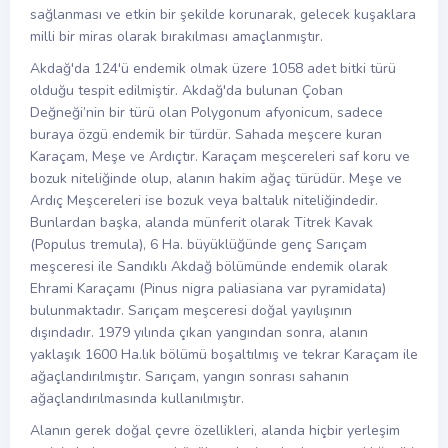
sağlanması ve etkin bir şekilde korunarak, gelecek kuşaklara
milli bir miras olarak bırakılması amaçlanmıştır.
Akdağ'da 124'ü endemik olmak üzere 1058 adet bitki türü
olduğu tespit edilmiştir. Akdağ'da bulunan Çoban
Değneği’nin bir türü olan Polygonum afyonicum, sadece
buraya özgü endemik bir türdür. Sahada meşcere kuran
Karaçam, Meşe ve Ardıçtır. Karaçam meşcereleri saf koru ve
bozuk niteliğinde olup, alanın hakim ağaç türüdür. Meşe ve
Ardıç Meşcereleri ise bozuk veya baltalık niteliğindedir.
Bunlardan başka, alanda münferit olarak Titrek Kavak
(Populus tremula), 6 Ha. büyüklüğünde genç Sarıçam
meşceresi ile Sandıklı Akdağ bölümünde endemik olarak
Ehrami Karaçamı (Pinus nigra paliasiana var pyramidata)
bulunmaktadır. Sarıçam meşceresi doğal yayılışının
dışındadır. 1979 yılında çıkan yangından sonra, alanın
yaklaşık 1600 Ha.lık bölümü boşaltılmış ve tekrar Karaçam ile
ağaçlandırılmıştır. Sarıçam, yangın sonrası sahanın
ağaçlandırılmasında kullanılmıştır.
Alanın gerek doğal çevre özellikleri, alanda hiçbir yerleşim