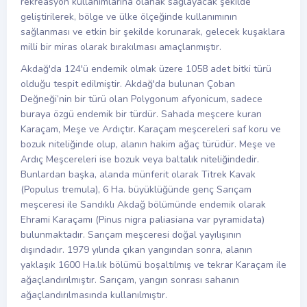
rekreasyon kullanımlarına olanak sağlayacak şekilde
geliştirilerek, bölge ve ülke ölçeğinde kullanımının
sağlanması ve etkin bir şekilde korunarak, gelecek kuşaklara
milli bir miras olarak bırakılması amaçlanmıştır.
Akdağ'da 124'ü endemik olmak üzere 1058 adet bitki türü
olduğu tespit edilmiştir. Akdağ'da bulunan Çoban
Değneği’nin bir türü olan Polygonum afyonicum, sadece
buraya özgü endemik bir türdür. Sahada meşcere kuran
Karaçam, Meşe ve Ardıçtır. Karaçam meşcereleri saf koru ve
bozuk niteliğinde olup, alanın hakim ağaç türüdür. Meşe ve
Ardıç Meşcereleri ise bozuk veya baltalık niteliğindedir.
Bunlardan başka, alanda münferit olarak Titrek Kavak
(Populus tremula), 6 Ha. büyüklüğünde genç Sarıçam
meşceresi ile Sandıklı Akdağ bölümünde endemik olarak
Ehrami Karaçamı (Pinus nigra paliasiana var pyramidata)
bulunmaktadır. Sarıçam meşceresi doğal yayılışının
dışındadır. 1979 yılında çıkan yangından sonra, alanın
yaklaşık 1600 Ha.lık bölümü boşaltılmış ve tekrar Karaçam ile
ağaçlandırılmıştır. Sarıçam, yangın sonrası sahanın
ağaçlandırılmasında kullanılmıştır.