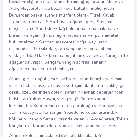
bozuk niteliğinde olup, alanın hakim ağaç türüdür. Meşe ve
Ardıç Meşcereleri ise bozuk veya baltalık niteliğindedir.
Bunlardan başka, alanda münferit olarak Titrek Kavak
(Populus tremula), 6 Ha. büyüklüğünde genç Sarıçam
meşceresi ile Sandıklı Akdağ bölümünde endemik olarak
Ehrami Karaçamı (Pinus nigra paliasiana var pyramidata)
bulunmaktadır. Sarıçam meşceresi doğal yayılışının
dışındadır. 1979 yılında çıkan yangından sonra, alanın
yaklaşık 1600 Ha.lık bölümü boşaltılmış ve tekrar Karaçam ile
ağaçlandırılmıştır. Sarıçam, yangın sonrası sahanın
ağaçlandırılmasında kullanılmıştır.
Alanın gerek doğal çevre özellikleri, alanda hiçbir yerleşim
yerinin bulunmayışı ve büyük yerleşim alanlarına uzaklığı gibi
çeşitli özelliklerinden dolayı, sahanın kaynak değerlerinden
birisi olan Yaban Hayatı, varlığını günümüze kadar
korumuştur. Bu durumun en açık görüldüğü yerler, özellikle
alanın Kocayayla ile Yangın Gözetleme Kulesi arasındaki
bölümün (Yangın Sahası) dışında kalan iki Akdağ arası, Tokalı
Kanyonu ve Karanlıkdere Vadisi’ni içine alan bölümlerdir.
Alanın ekolojisinin yüksekliğe bağlı klimaks dağ