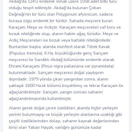
Akdağ'da 124'ü endemik olmak üzere 1058 adet bitki türü
olduğu tespit edilmiştir. Akdağ'da bulunan Çoban
Değneği’nin bir türü olan Polygonum afyonicum, sadece
buraya özgü endemik bir türdür. Sahada meşcere kuran
Karaçam, Meşe ve Ardıçtır. Karaçam meşcereleri saf koru ve
bozuk niteliğinde olup, alanın hakim ağaç türüdür. Meşe ve
Ardıç Meşcereleri ise bozuk veya baltalık niteliğindedir.
Bunlardan başka, alanda münferit olarak Titrek Kavak
(Populus tremula), 6 Ha. büyüklüğünde genç Sarıçam
meşceresi ile Sandıklı Akdağ bölümünde endemik olarak
Ehrami Karaçamı (Pinus nigra paliasiana var pyramidata)
bulunmaktadır. Sarıçam meşceresi doğal yayılışının
dışındadır. 1979 yılında çıkan yangından sonra, alanın
yaklaşık 1600 Ha.lık bölümü boşaltılmış ve tekrar Karaçam ile
ağaçlandırılmıştır. Sarıçam, yangın sonrası sahanın
ağaçlandırılmasında kullanılmıştır.
Alanın gerek doğal çevre özellikleri, alanda hiçbir yerleşim
yerinin bulunmayışı ve büyük yerleşim alanlarına uzaklığı gibi
çeşitli özelliklerinden dolayı, sahanın kaynak değerlerinden
birisi olan Yaban Hayatı, varlığını günümüze kadar