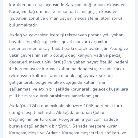
karakterinde olup, içerisinde Karaçam dağ ormanı ekosistemi,
Karaçam dağ ormanı ile orman üst sınırı geçiş ekosistemi
(subalpin zonu) ve orman üst sınırı ekosistemi (alpin zonu)
bulunmaktadır.
Akdağ ve çevresinin içerdiği rekreasyon potansiyeli, yaban
hayatı zenginliği, ilgi çekici güzel manzara açılımları
nedenlerinden dolayı tabiat parkı olarak ayrılmıştır. Akdağ ve
yakın çevresinin sahip olduğu dağ, kanyon, vadi ve peyzaj
değerleri, mevcut bitki örtüşü ve yaban hayatı özelliği nedeni
ile korunması ve koruma-kullanma dengesi içerisinde farklı
rekreasyon kullanımlarına olanak sağlayacak şekilde
geliştirilerek, bölge ve ülke ölçeğinde kullanımının
sağlanması ve etkin bir şekilde korunarak, gelecek kuşaklara
milli bir miras olarak bırakılması amaçlanmıştır.
Akdağ'da 124'ü endemik olmak üzere 1058 adet bitki türü
olduğu tespit edilmiştir. Akdağ'da bulunan Çoban
Değneği’nin bir türü olan Polygonum afyonicum, sadece
buraya özgü endemik bir türdür. Sahada meşcere kuran
Karaçam, Meşe ve Ardıçtır. Karaçam meşcereleri saf koru ve