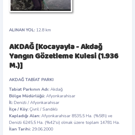
ALINAN YOL:
12.8 km
AKDAĞ [Kocayayla - Akdağ
Yangın Gözetleme Kulesi (1.936
M.)]
AKDAĞ TABİAT PARKI
Tabiat Parkının Adı:
Akdağ
Bölge Müdürlüğü:
Afyonkarahisar
İl:
Denizli / Afyonkarahisar
İlçe / Köy:
Çivril / Sandıklı
Kapladığı Alan:
Afyonkarahisar 8535,5 Ha. (%58'i) ve
Denizli 6245,5 Ha. (%42'si) olmak üzere toplam 14781 Ha.
İlan Tarihi:
29.06.2000