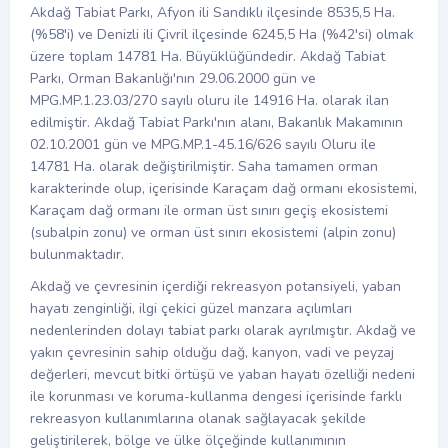
Akdağ Tabiat Parkı, Afyon ili Sandıklı ilçesinde 8535,5 Ha.
(%58'i) ve Denizli ili Çivril ilçesinde 6245,5 Ha (%42'si) olmak
üzere toplam 14781 Ha. Büyüklüğündedir. Akdağ Tabiat
Parkı, Orman Bakanlığı'nın 29.06.2000 gün ve
MPG.MP.1.23.03/270 sayılı oluru ile 14916 Ha. olarak ilan
edilmiştir. Akdağ Tabiat Parkı'nın alanı, Bakanlık Makamının
02.10.2001 gün ve MPG.MP.1-45.16/626 sayılı Oluru ile
14781 Ha. olarak değiştirilmiştir. Saha tamamen orman
karakterinde olup, içerisinde Karaçam dağ ormanı ekosistemi,
Karaçam dağ ormanı ile orman üst sınırı geçiş ekosistemi
(subalpin zonu) ve orman üst sınırı ekosistemi (alpin zonu)
bulunmaktadır.
Akdağ ve çevresinin içerdiği rekreasyon potansiyeli, yaban
hayatı zenginliği, ilgi çekici güzel manzara açılımları
nedenlerinden dolayı tabiat parkı olarak ayrılmıştır. Akdağ ve
yakın çevresinin sahip olduğu dağ, kanyon, vadi ve peyzaj
değerleri, mevcut bitki örtüşü ve yaban hayatı özelliği nedeni
ile korunması ve koruma-kullanma dengesi içerisinde farklı
rekreasyon kullanımlarına olanak sağlayacak şekilde
geliştirilerek, bölge ve ülke ölçeğinde kullanımının