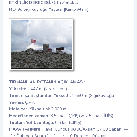
ETKİNLİK DERECESİ:
Orta Zorlukta
ROTA:
Sığırkuyruğu Yaylası [Kamp Alanı]
TIRMANILAN ROTANIN AÇIKLAMASI:
Yükselti:
2.447 m (Kıraç Tepe)
Tırmanışa Başlanılan Yükselti:
1.690 m (Sığırkuyruğu
Yaylası, Çivril)
Mola Yeri Yükseltisi:
2.000 m
Hedeflenen zaman:
3,5 saat (ÇIKIŞ) & 2,5 saat (İNİŞ)
Toplam Yol Uzunluğu:
6,8 km (ÇIKIŞ)
HAVA TAHMİNİ:
Hava; Gündüz 08.00/Akşam 17.00 Sabah "--
-" / Öğleden Sonra "---", -- / -- C Derece - Rüzgar __ - __