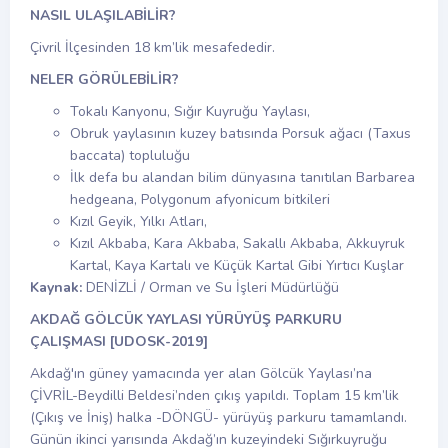
NASIL ULAŞILABİLİR?
Çivril İlçesinden 18 km’lik mesafededir.
NELER GÖRÜLEBİLİR?
Tokalı Kanyonu, Sığır Kuyruğu Yaylası,
Obruk yaylasının kuzey batısında Porsuk ağacı (Taxus
baccata) topluluğu
İlk defa bu alandan bilim dünyasına tanıtılan Barbarea
hedgeana, Polygonum afyonicum bitkileri
Kızıl Geyik, Yılkı Atları,
Kızıl Akbaba, Kara Akbaba, Sakallı Akbaba, Akkuyruk
Kartal, Kaya Kartalı ve Küçük Kartal Gibi Yırtıcı Kuşlar
Kaynak:
DENİZLİ / Orman ve Su İşleri Müdürlüğü
AKDAĞ GÖLCÜK YAYLASI YÜRÜYÜŞ PARKURU
ÇALIŞMASI [UDOSK-2019]
Akdağ'ın güney yamacında yer alan Gölcük Yaylası’na
ÇİVRİL-Beydilli Beldesi’nden çıkış yapıldı. Toplam 15 km’lik
(Çıkış ve İniş) halka -DÖNGÜ- yürüyüş parkuru tamamlandı.
Günün ikinci yarısında Akdağ’ın kuzeyindeki Sığırkuyruğu