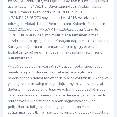
(%58'i) ve Denizli ili Çivril ilçesinde 6245,5 Ha (%42'si) olmak
üzere toplam 14781 Ha. Büyüklüğündedir. Akdağ Tabiat
Parkı, Orman Bakanlığı'nın 29.06.2000 gün ve
MPG.MP.1.23.03/270 sayılı oluru ile 14916 Ha. olarak ilan
edilmiştir. Akdağ Tabiat Parkı'nın alanı, Bakanlık Makamının
02.10.2001 gün ve MPG.MP.1-45.16/626 sayılı Oluru ile
14781 Ha. olarak değiştirilmiştir. Saha tamamen orman
karakterinde olup, içerisinde Karaçam dağ ormanı ekosistemi,
Karaçam dağ ormanı ile orman üst sınırı geçiş ekosistemi
(subalpin zonu) ve orman üst sınırı ekosistemi (alpin zonu)
bulunmaktadır.
Akdağ ve çevresinin içerdiği rekreasyon potansiyeli, yaban
hayatı zenginliği, ilgi çekici güzel manzara açılımları
nedenlerinden dolayı tabiat parkı olarak ayrılmıştır. Akdağ ve
yakın çevresinin sahip olduğu dağ, kanyon, vadi ve peyzaj
değerleri, mevcut bitki örtüşü ve yaban hayatı özelliği nedeni
ile korunması ve koruma-kullanma dengesi içerisinde farklı
rekreasyon kullanımlarına olanak sağlayacak şekilde
geliştirilerek, bölge ve ülke ölçeğinde kullanımının
sağlanması ve etkin bir şekilde korunarak, gelecek kuşaklara