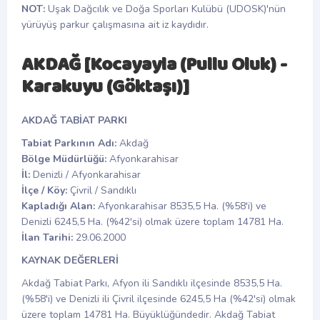
NOT:
Uşak Dağcılık ve Doğa Sporları Kulübü (UDOSK)'nün
yürüyüş parkur çalışmasına ait iz kaydıdır.
AKDAĞ [Kocayayla (Pullu Oluk) -
Karakuyu (Göktaşı)]
AKDAĞ TABİAT PARKI
Tabiat Parkının Adı:
Akdağ
Bölge Müdürlüğü:
Afyonkarahisar
İl:
Denizli / Afyonkarahisar
İlçe / Köy:
Çivril / Sandıklı
Kapladığı Alan:
Afyonkarahisar 8535,5 Ha. (%58'i) ve
Denizli 6245,5 Ha. (%42'si) olmak üzere toplam 14781 Ha.
İlan Tarihi:
29.06.2000
KAYNAK DEĞERLERİ
Akdağ Tabiat Parkı, Afyon ili Sandıklı ilçesinde 8535,5 Ha.
(%58'i) ve Denizli ili Çivril ilçesinde 6245,5 Ha (%42'si) olmak
üzere toplam 14781 Ha. Büyüklüğündedir. Akdağ Tabiat