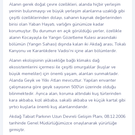
Alanın gerek doğal çevre özellikleri, alanda hiçbir yerleşim
yerinin bulunmayışı ve büyük yerleşim alanlarına uzaklığı gibi
çeşitli özelliklerinden dolayı, sahanın kaynak değerlerinden
birisi olan Yaban Hayatı, varlığını günümüze kadar
korumuştur. Bu durumun en açık görüldüğü yerler, özellikle
alanın Kocayayla ile Yangın Gözetleme Kulesi arasındaki
bölümün (Yangın Sahası) dışında kalan iki Akdağ arası, Tokalı
Kanyonu ve Karanlıkdere Vadisi’ni içine alan bölümlerdir.
Alanın ekolojisinin yüksekliğe bağlı klimaks dağ
ekosistemlerini içermesi ile çeşitli omurgalılar (kuşlar ve
büyük memeliler) için önemli yaşam, alanları sunmaktadır.
Alanda Geyik ve Yılkı Atları mevcuttur. Yapılan envanter
çalışmasına göre geyik sayısının 500'ün üzerinde olduğu
bilinmektedir. Ayrıca alan, koruma altındaki kuş türlerinden
kara akbaba, kızıl akbaba, sakallı akbaba ve küçük kartal gibi
yırtıcı kuşlarla önemli kuş alanlarındandır.
Akdağ Tabiat Parkının Uzun Devreli Gelişim Planı, 08.12.2006
tarihinde Genel Müdürlüğümüzce onaylanarak yürürlüğe
girmiştir.