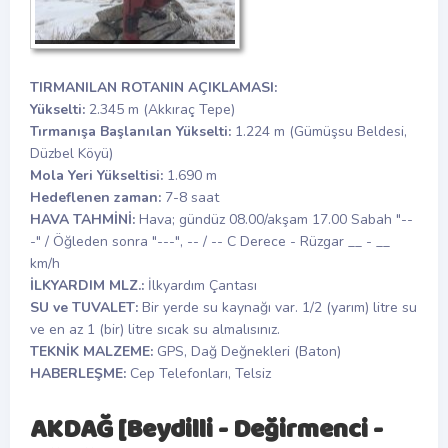
TIRMANILAN ROTANIN AÇIKLAMASI:
Yükselti:
2.345 m (Akkıraç Tepe)
Tırmanışa Başlanılan Yükselti:
1.224 m (Gümüşsu Beldesi,
Düzbel Köyü)
Mola Yeri Yükseltisi:
1.690 m
Hedeflenen zaman:
7-8 saat
HAVA TAHMİNİ:
Hava; gündüz 08.00/akşam 17.00 Sabah "--
-" / Öğleden sonra "---", -- / -- C Derece - Rüzgar __ - __
km/h
İLKYARDIM MLZ.:
İlkyardım Çantası
SU ve TUVALET:
Bir yerde su kaynağı var. 1/2 (yarım) litre su
ve en az 1 (bir) litre sıcak su almalısınız.
TEKNİK MALZEME:
GPS, Dağ Değnekleri (Baton)
HABERLEŞME:
Cep Telefonları, Telsiz
AKDAĞ [Beydilli - Değirmenci -