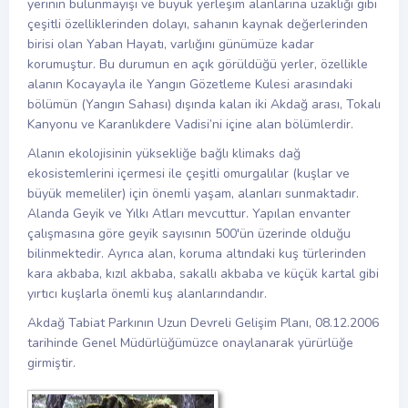
yerinin bulunmayışı ve büyük yerleşim alanlarına uzaklığı gibi
çeşitli özelliklerinden dolayı, sahanın kaynak değerlerinden
birisi olan Yaban Hayatı, varlığını günümüze kadar
korumuştur. Bu durumun en açık görüldüğü yerler, özellikle
alanın Kocayayla ile Yangın Gözetleme Kulesi arasındaki
bölümün (Yangın Sahası) dışında kalan iki Akdağ arası, Tokalı
Kanyonu ve Karanlıkdere Vadisi’ni içine alan bölümlerdir.
Alanın ekolojisinin yüksekliğe bağlı klimaks dağ
ekosistemlerini içermesi ile çeşitli omurgalılar (kuşlar ve
büyük memeliler) için önemli yaşam, alanları sunmaktadır.
Alanda Geyik ve Yılkı Atları mevcuttur. Yapılan envanter
çalışmasına göre geyik sayısının 500'ün üzerinde olduğu
bilinmektedir. Ayrıca alan, koruma altındaki kuş türlerinden
kara akbaba, kızıl akbaba, sakallı akbaba ve küçük kartal gibi
yırtıcı kuşlarla önemli kuş alanlarındandır.
Akdağ Tabiat Parkının Uzun Devreli Gelişim Planı, 08.12.2006
tarihinde Genel Müdürlüğümüzce onaylanarak yürürlüğe
girmiştir.