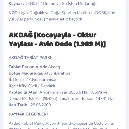
Kaynak:
DENİZLİ / Orman ve Su İşleri Müdürlüğü
NOT:
Uşak Dağcılık ve Doğa Sporları Kulübü (UDOSK)'nün
yürüyüş parkur çalışmasına ait iz kaydıdır.
AKDAĞ [Kocayayla - Oktur
Yaylası - Avin Dede (1.989 M)]
AKDAĞ TABİAT PARKI
Tabiat Parkının Adı:
Akdağ
Bölge Müdürlüğü:
Afyonkarahisar
İl:
Denizli / Afyonkarahisar
İlçe / Köy:
Çivril / Sandıklı
Kapladığı Alan:
Afyonkarahisar 8535,5 Ha. (%58'i) ve
Denizli 6245,5 Ha. (%42'si) olmak üzere toplam 14781 Ha.
İlan Tarihi:
29.06.2000
KAYNAK DEĞERLERİ
Akdağ Tabiat Parkı, Afyon ili Sandıklı ilçesinde 8535,5 Ha.