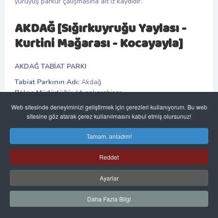
yürüyüş parkur çalışmasına ait iz kaydıdır.
AKDAĞ [Sığırkuyruğu Yaylası -
Kurtini Mağarası - Kocayayla]
AKDAĞ TABİAT PARKI
Tabiat Parkının Adı:
Akdağ
Bölge Müdürlüğü:
Afyonkarahisar
İl:
Denizli / Afyonkarahisar
Web sitesinde deneyiminizi geliştirmek için çerezleri kullanıyorum. Bu web
İlçe / Köy:
Çivril / Sandıklı
sitesine göz atarak çerez kullanılmasını kabul etmiş olursunuz!
Kapladığı Alan:
Afyonkarahisar 8535,5 Ha. (%58'i) ve
Denizli 6245,5 Ha. (%42'si) olmak üzere toplam 14781 Ha.
Tamam, anladım!
İlan Tarihi:
29.06.2000
Reddet
KAYNAK DEĞERLERİ
Akdağ Tabiat Parkı, Afyon ili Sandıklı ilçesinde 8535,5 Ha.
Ayarlar
(%58'i) ve Denizli ili Çivril ilçesinde 6245,5 Ha (%42'si) olmak
üzere toplam 14781 Ha. Büyüklüğündedir. Akdağ Tabiat
Daha Fazla Bilgi
Parkı, Orman Bakanlığı'nın 29.06.2000 gün ve