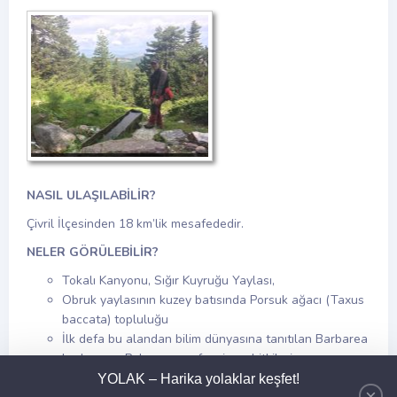
NASIL ULAŞILABİLİR?
Çivril İlçesinden 18 km’lik mesafededir.
NELER GÖRÜLEBİLİR?
Tokalı Kanyonu, Sığır Kuyruğu Yaylası,
Obruk yaylasının kuzey batısında Porsuk ağacı (Taxus
baccata) topluluğu
İlk defa bu alandan bilim dünyasına tanıtılan Barbarea
hedgeana, Polygonum afyonicum bitkileri
Kızıl Geyik, Yılkı Atları,
YOLAK – Harika yolaklar keşfet!
×