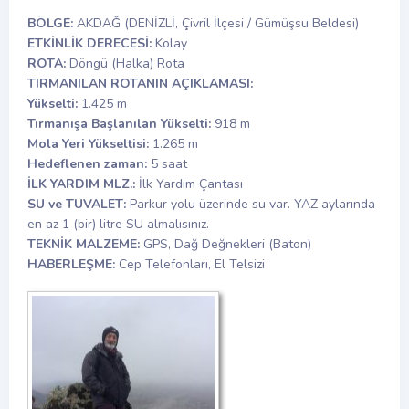
BÖLGE:
AKDAĞ (DENİZLİ, Çivril İlçesi / Gümüşsu Beldesi)
ETKİNLİK DERECESİ:
Kolay
ROTA:
Döngü (Halka) Rota
TIRMANILAN ROTANIN AÇIKLAMASI:
Yükselti:
1.425 m
Tırmanışa Başlanılan Yükselti:
918 m
Mola Yeri Yükseltisi:
1.265 m
Hedeflenen zaman:
5 saat
İLK YARDIM MLZ.:
İlk Yardım Çantası
SU ve TUVALET:
Parkur yolu üzerinde su var. YAZ aylarında
en az 1 (bir) litre SU almalısınız.
TEKNİK MALZEME:
GPS, Dağ Değnekleri (Baton)
HABERLEŞME:
Cep Telefonları, El Telsizi