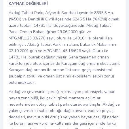
KAYNAK DEĞERLERİ
Akdağ Tabiat Parkı, Afyon ili Sandıklı ilçesinde 8535,5 Ha.
(%58'i) ve Denizli ili Çivril ilçesinde 6245,5 Ha (%42'si) olmak
üzere toplam 14781 Ha. Büyüklüğündedir. Akdağ Tabiat
Parkı, Orman Bakanlığı'nın 29.06.2000 gün ve
MPG.MP.1.23.03/270 sayılı oluru ile 14916 Ha. olarak ilan
edilmiştir. Akdağ Tabiat Parkı'nın alanı, Bakanlık Makamının
02.10.2001 gün ve MPG.MP.1-45.16/626 sayılı Oluru ile
14781 Ha. olarak değiştirilmiştir. Saha tamamen orman
karakterinde olup, içerisinde Karaçam dağ ormanı ekosistemi,
Karaçam dağ ormanı ile orman üst sınırı geçiş ekosistemi
(subalpin zonu) ve orman üst sınırı ekosistemi (alpin zonu)
bulunmaktadır.
Akdağ ve çevresinin içerdiği rekreasyon potansiyeli, yaban
hayatı zenginliği, ilgi çekici güzel manzara açılımları
nedenlerinden dolayı tabiat parkı olarak ayrılmıştır. Akdağ ve
yakın çevresinin sahip olduğu dağ, kanyon, vadi ve peyzaj
değerleri, mevcut bitki örtüşü ve yaban hayatı özelliği nedeni
ile korunması ve koruma-kullanma dengesi içerisinde farklı