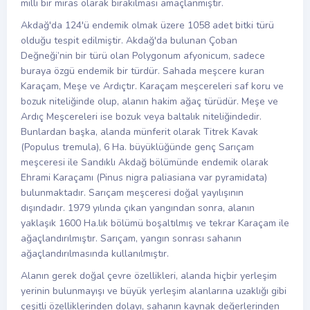
milli bir miras olarak bırakılması amaçlanmıştır.
Akdağ'da 124'ü endemik olmak üzere 1058 adet bitki türü
olduğu tespit edilmiştir. Akdağ'da bulunan Çoban
Değneği’nin bir türü olan Polygonum afyonicum, sadece
buraya özgü endemik bir türdür. Sahada meşcere kuran
Karaçam, Meşe ve Ardıçtır. Karaçam meşcereleri saf koru ve
bozuk niteliğinde olup, alanın hakim ağaç türüdür. Meşe ve
Ardıç Meşcereleri ise bozuk veya baltalık niteliğindedir.
Bunlardan başka, alanda münferit olarak Titrek Kavak
(Populus tremula), 6 Ha. büyüklüğünde genç Sarıçam
meşceresi ile Sandıklı Akdağ bölümünde endemik olarak
Ehrami Karaçamı (Pinus nigra paliasiana var pyramidata)
bulunmaktadır. Sarıçam meşceresi doğal yayılışının
dışındadır. 1979 yılında çıkan yangından sonra, alanın
yaklaşık 1600 Ha.lık bölümü boşaltılmış ve tekrar Karaçam ile
ağaçlandırılmıştır. Sarıçam, yangın sonrası sahanın
ağaçlandırılmasında kullanılmıştır.
Alanın gerek doğal çevre özellikleri, alanda hiçbir yerleşim
yerinin bulunmayışı ve büyük yerleşim alanlarına uzaklığı gibi
çeşitli özelliklerinden dolayı, sahanın kaynak değerlerinden