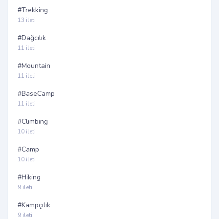
#Trekking
13 ileti
#Dağcılık
11 ileti
#Mountain
11 ileti
#BaseCamp
11 ileti
#Climbing
10 ileti
#Camp
10 ileti
#Hiking
9 ileti
#Kampçılık
9 ileti