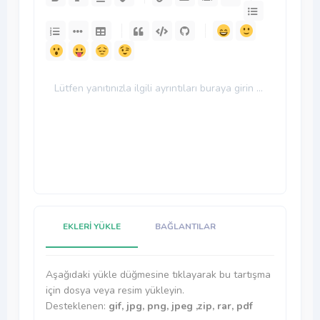
-
-
-
-
-
-
-
-
-
-
-
-
-
-
-
-
-
-
-
-
-
-
-
-
-
-
-
-
-
-
-
-
-
-
-
-
-
-
-
-
-
-
GIF'LER
ÇIKARTMALAR
-
-
-
-
-
-
-
-
EKLERI YÜKLE
BAĞLANTILAR
-
-
-
-
-
-
Aşağıdaki yükle düğmesine tıklayarak bu tartışma
-
-
Eğilim Belirleme
için dosya veya resim yükleyin.
Desteklenen:
gif, jpg, png, jpeg ,zip, rar, pdf