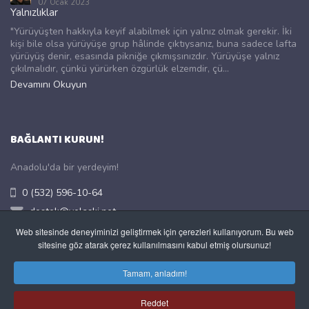
07 Ocak 2023
Yalnızlıklar
"Yürüyüşten hakkıyla keyif alabilmek için yalnız olmak gerekir. İki
kişi bile olsa yürüyüşe grup hâlinde çıktıysanız, buna sadece lafta
yürüyüş denir, esasında pikniğe çıkmışsınızdır. Yürüyüşe yalnız
çıkılmalıdır, çünkü yürürken özgürlük elzemdir, çü...
Devamını Okuyun
BAĞLANTI KURUN!
Anadolu'da bir yerdeyim!
0 (532) 596-10-64
destek@yolaski.net
https://www.yolak.tr/
Web sitesinde deneyiminizi geliştirmek için çerezleri kullanıyorum. Bu web
sitesine göz atarak çerez kullanılmasını kabul etmiş olursunuz!
Merkez, Uşak, TÜRKİYE
Tamam, anladım!
Dikkat
!
Size geri dönüş için lütfen GEÇERLİ bir e-posta adresi
kullanın.
Reddet