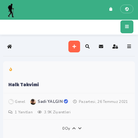
Ana Sayfa
Ara
Oturum Açı
Halk Takvimi
Sadi YALGIN
Genel
Pazartesi, 26 Temmuz 2021
1
Yanıtları
3.9K Ziyaretleri
0
Oy