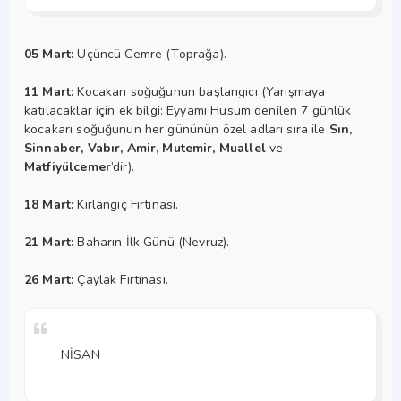
05 Mart:
Üçüncü Cemre (Toprağa).
11 Mart:
Kocakarı soğuğunun başlangıcı (Yarışmaya
katılacaklar için ek bilgi: Eyyamı Husum denilen 7 günlük
kocakarı soğuğunun her gününün özel adları sıra ile
Sın,
Sinnaber, Vabır, Amir, Mutemir, Muallel
ve
Matfiyülcemer
’dir).
18 Mart:
Kırlangıç Fırtınası.
21 Mart:
Baharın İlk Günü (Nevruz).
26 Mart:
Çaylak Fırtınası.
NİSAN