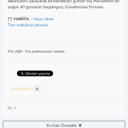
tabanlarını yalayarak beslendikleri günler! Kış mevsiminin en
soğuk 40 gününün başlangıcı). Gündönümü Fırtınası.
[*]
HARİTA
-
Hava Akımı
Tüm makaleyi okuyun
YOL AŞKI - Dar patikalardan ötelere...
0
0
En Eski Öncelikli