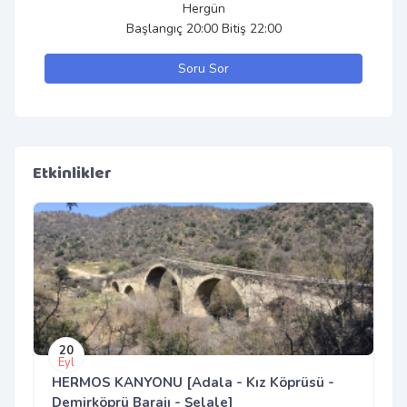
Hergün
Başlangıç 20:00 Bitiş 22:00
Soru Sor
Etkinlikler
20
Eyl
HERMOS KANYONU [Adala - Kız Köprüsü -
Demirköprü Barajı - Şelale]