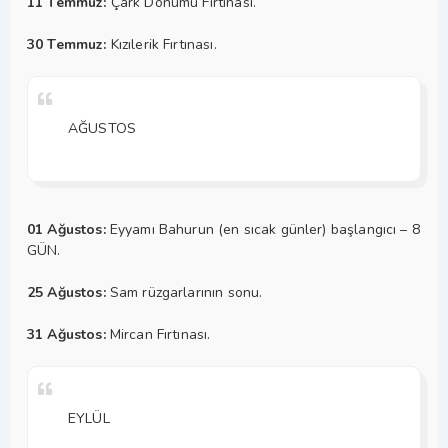
11 Temmuz:
Çark Dönümü Fırtınası.
30 Temmuz:
Kızılerik Fırtınası.
AĞUSTOS
01 Ağustos:
Eyyamı Bahurun (en sıcak günler) başlangıcı – 8
GÜN.
25 Ağustos:
Sam rüzgarlarının sonu.
31 Ağustos:
Mircan Fırtınası.
EYLÜL