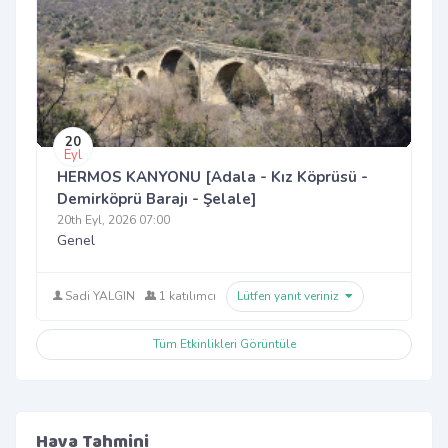
20
Eyl
HERMOS KANYONU [Adala - Kız Köprüsü -
Demirköprü Barajı - Şelale]
20th Eyl, 2026 07:00
Genel
Sadi YALGIN
1 katılımcı
Lütfen yanıt veriniz
Tüm Etkinlikleri Görüntüle
Hava Tahmini