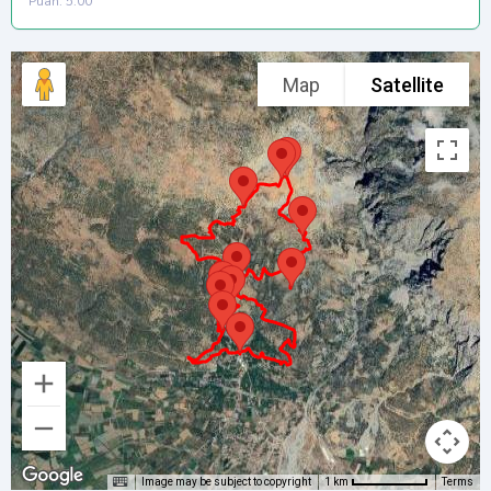
Puan: 5.00
Map
Satellite
Image may be subject to copyright
Terms
1 km