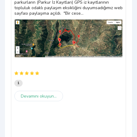
çıkt
parkurların (Parkur İz Kayıtları) GPS iz kayıtlarının
pikn
topluluk odaklı paylaşım eksikliğini duyumsadığımız web
sayfası paylaşıma açıldı. "Bir cese...
1
Devamını okuyun...
1