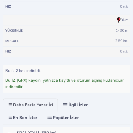
0 m/s
Yurt
1430 m
12.89 km
0 m/s
Bu iz
2
kez indirildi.
Bu
İZ
(GPX) kaydını yalnızca kayıtlı ve oturum açmış kullanıcılar
indirebilir!
Daha Fazla Yazar İzi
İlgili İzler
En Son İzler
Popüler İzler
KRAL YOLU (350 km)