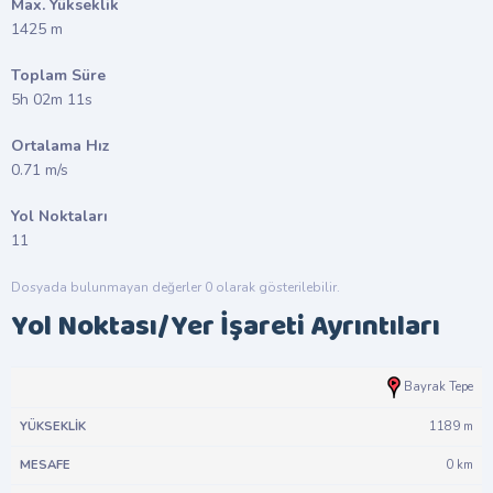
Max. Yükseklik
1425 m
Toplam Süre
5h 02m 11s
Ortalama Hız
0.71 m/s
Yol Noktaları
11
Dosyada bulunmayan değerler 0 olarak gösterilebilir.
Yol Noktası/Yer İşareti Ayrıntıları
#
Yükseklik
Mesafe
Hız
Bayrak Tepe
1189 m
0 km