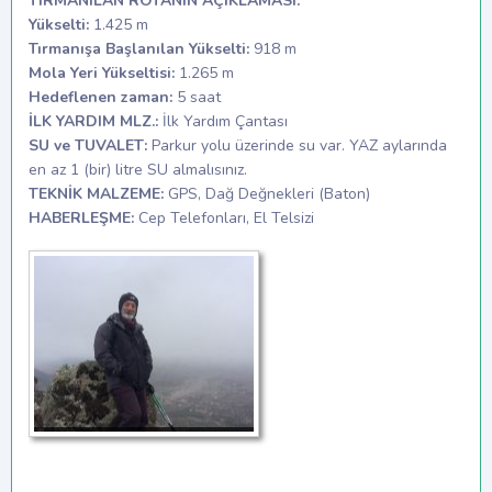
TIRMANILAN ROTANIN AÇIKLAMASI:
Yükselti:
1.425 m
Tırmanışa Başlanılan Yükselti:
918 m
Mola Yeri Yükseltisi:
1.265 m
Hedeflenen zaman:
5 saat
İLK YARDIM MLZ.:
İlk Yardım Çantası
SU ve TUVALET:
Parkur yolu üzerinde su var. YAZ aylarında
en az 1 (bir) litre SU almalısınız.
TEKNİK MALZEME:
GPS, Dağ Değnekleri (Baton)
HABERLEŞME:
Cep Telefonları, El Telsizi