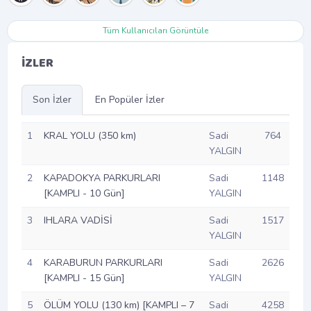
Tüm Kullanıcıları Görüntüle
İZLER
Son İzler
En Popüler İzler
1
KRAL YOLU (350 km)
Sadi
764
YALGIN
2
KAPADOKYA PARKURLARI
Sadi
1148
[KAMPLI - 10 Gün]
YALGIN
3
IHLARA VADİSİ
Sadi
1517
YALGIN
4
KARABURUN PARKURLARI
Sadi
2626
[KAMPLI - 15 Gün]
YALGIN
5
ÖLÜM YOLU (130 km) [KAMPLI – 7
Sadi
4258