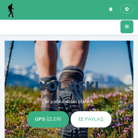
YOL AŞKI
Dar patikalardan ötelere...
GPS
İZLERİ
İZ
PAYLAŞ