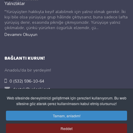
Yalnızlıklar
"Yürüyüşten hakkıyla keyif alabilmek için yalnız olmak gerekir. İki
kişi bile olsa yürüyüşe grup hâlinde çıktıysanız, buna sadece lafta
yürüyüş denir, esasında pikniğe çıkmışsınızdır. Yürüyüşe yalnız
çıkılmalıdır, çünkü yürürken özgürlük elzemdir, çü...
Devamını Okuyun
BAĞLANTI KURUN!
Anadolu'da bir yerdeyim!
0 (532) 596-10-64
destek@yolaski.net
https://www.yolak.com.tr/
Web sitesinde deneyiminizi geliştirmek için çerezleri kullanıyorum. Bu web
sitesine göz atarak çerez kullanılmasını kabul etmiş olursunuz!
Merkez, Uşak, TÜRKİYE
Tamam, anladım!
Dikkat
!
Size geri dönüş için lütfen GEÇERLİ bir e-posta adresi
kullanın.
Reddet