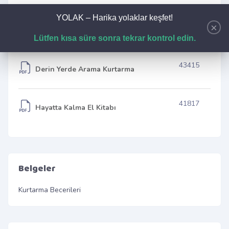
YOLAK – Harika yolaklar keşfet!
×
43643
Kurtarma Ekipmanları
Lütfen kısa süre sonra tekrar kontrol edin.
43415
Derin Yerde Arama Kurtarma
41817
Hayatta Kalma El Kitabı
Belgeler
Kurtarma Becerileri