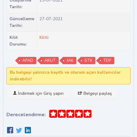
Oluşturma
25-07-2021
Tarihi:
Güncelleme
27-07-2021
Tarihi:
Kilit
Kilitli
Durumu:
AFAD
AKUT
JAK
STK
TDF
Bu belgeyi yalnızca kayıtlı ve oturum açan kullanıcılar
indirebilir!
İndirmek için Giriş yapın
Belgeyi paylaş
Derecelendirme: