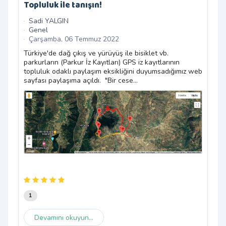
Topluluk ile tanışın!
Sa
Ge
Sadi YALGIN
Pa
Genel
Çarşamba, 06 Temmuz 2022
Yaz 
güne
Türkiye'de dağ çıkış ve yürüyüş ile bisiklet vb.
uzun
parkurların (Parkur İz Kayıtları) GPS iz kayıtlarının
dere
topluluk odaklı paylaşım eksikliğini duyumsadığımız web
sayfası paylaşıma açıldı. "Bir cese...
1
Devamını okuyun...