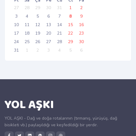
Pt
Sa
Ça
Pe
Cu
Ct
Pa
27
28
29
30
31
1
2
3
4
5
6
7
8
9
10
11
12
13
14
15
16
17
18
19
20
21
22
23
24
25
26
27
28
29
30
31
1
2
3
4
5
6
YOL AŞKI
YOL AŞKI - Dağ ve doğa rotalarının (tırmanış, yürüyüş, dağ
bisikleti vb.) paylaşıldığı ve keşfedildiği bir yerdir.