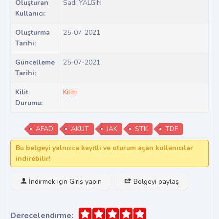
Oluşturan
Sadi YALGIN
Kullanıcı:
Oluşturma
25-07-2021
Tarihi:
Güncelleme
25-07-2021
Tarihi:
Kilit
Kilitli
Durumu:
AFAD
AKUT
JAK
STK
TDF
Bu belgeyi yalnızca kayıtlı ve oturum açan kullanıcılar
indirebilir!
İndirmek için Giriş yapın
Belgeyi paylaş
Derecelendirme: