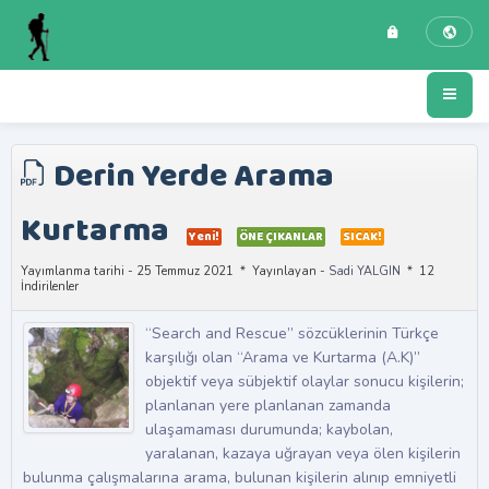
Derin Yerde Arama
Kurtarma
Yeni!
ÖNE ÇIKANLAR
SICAK!
Yayımlanma tarihi - 25 Temmuz 2021
Yayınlayan -
Sadi YALGIN
12
İndirilenler
“Search and Rescue” sözcüklerinin Türkçe
karşılığı olan “Arama ve Kurtarma (A.K)”
objektif veya sübjektif olaylar sonucu kişilerin;
planlanan yere planlanan zamanda
ulaşamaması durumunda; kaybolan,
yaralanan, kazaya uğrayan veya ölen kişilerin
bulunma çalışmalarına arama, bulunan kişilerin alınıp emniyetli