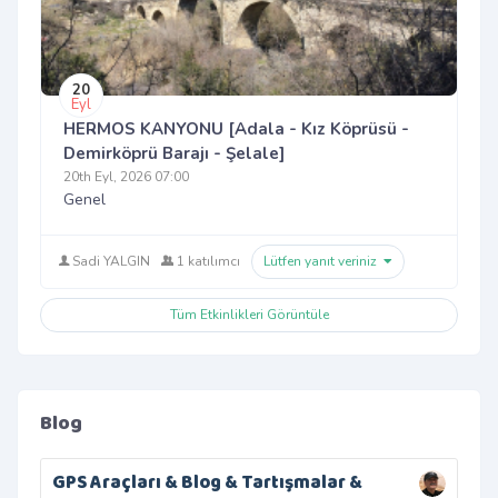
20
Eyl
HERMOS KANYONU [Adala - Kız Köprüsü -
Demirköprü Barajı - Şelale]
20th Eyl, 2026 07:00
Genel
Sadi YALGIN
1 katılımcı
Lütfen yanıt veriniz
Tüm Etkinlikleri Görüntüle
Blog
GPS Araçları & Blog & Tartışmalar &
Sıc