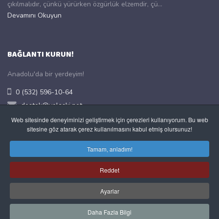
çıkılmalıdır, çünkü yürürken özgürlük elzemdir, çü...
Devamını Okuyun
BAĞLANTI KURUN!
Anadolu'da bir yerdeyim!
0 (532) 596-10-64
destek@yolaski.net
https://www.yolak.tr/
Web sitesinde deneyiminizi geliştirmek için çerezleri kullanıyorum. Bu web
sitesine göz atarak çerez kullanılmasını kabul etmiş olursunuz!
Merkez, Uşak, TÜRKİYE
Tamam, anladım!
Dikkat
!
Size geri dönüş için lütfen GEÇERLİ bir e-posta adresi
kullanın.
Reddet
Ayarlar
Telif Hakkı © 2021
YOL AŞKI
. Tüm Hakları Saklıdır.
Joomla!
,
GNU Genel Kamu Lisansı
altında dağıtılan özgür bir yazılımdır.
Daha Fazla Bilgi